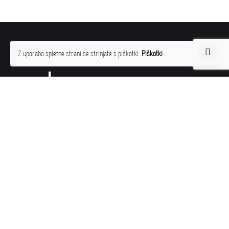
Z uporabo spletne strani se strinjate s piškotki.
Piškotki
Piškotki
Splošni pogoji poslovanja