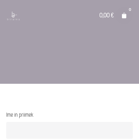
Skip
0
to
0,00
€
content
Ime in priimek