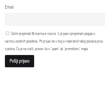
Email
Želim prejemati Brinarnia e-novice. S prijavo sprejemam pogoje o
varstvu osebnih podatkov. Po prijavi bo v tvoj e-nabiralnik takoj poslana prva
vsebina. Če je ne vidiš, preveri še v "spam" ali "promotions" mapo.